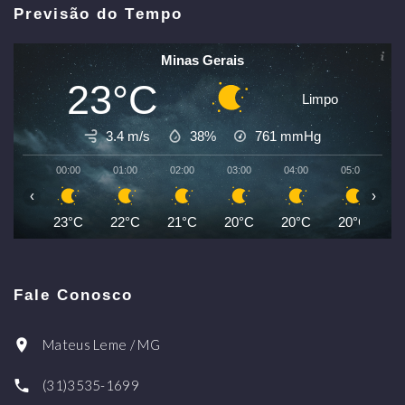
Previsão do Tempo
Minas Gerais
23°C
Limpo
3.4 m/s
38%
761
mmHg
00:00
01:00
02:00
03:00
04:00
05:00
0
‹
›
23°C
22°C
21°C
20°C
20°C
20°C
1
Fale Conosco
Mateus Leme / MG
(31)3535-1699