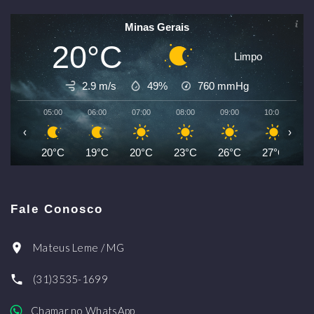
Minas Gerais
20°C
Limpo
2.9 m/s
49%
760
mmHg
05:00
06:00
07:00
08:00
09:00
10:00
1
‹
›
20°C
19°C
20°C
23°C
26°C
27°C
2
Fale Conosco
Mateus Leme / MG
(31)3535-1699
Chamar no WhatsApp