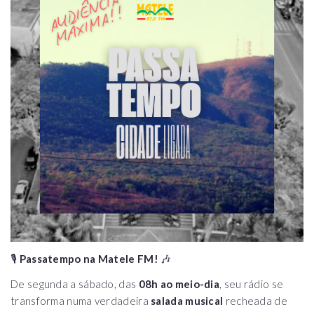
🎙️
Passatempo na Matele FM!
🎶
De segunda a sábado, das
08h ao meio-dia
, seu rádio se
transforma numa verdadeira
salada musical
recheada de