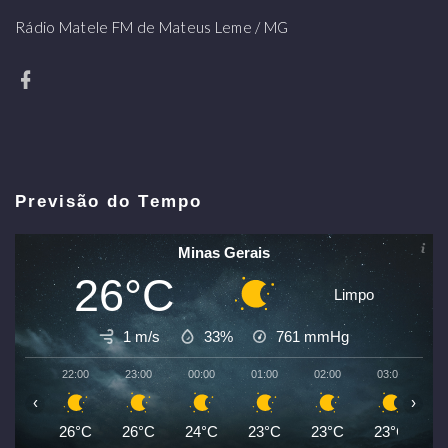
Rádio Matele FM de Mateus Leme / MG
Previsão do Tempo
Minas Gerais
26°C
Limpo
1 m/s
33%
761
mmHg
22:00
23:00
00:00
01:00
02:00
03:00
0
‹
›
26°C
26°C
24°C
23°C
23°C
23°C
2