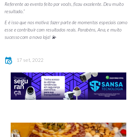
Referente ao evento feito por vocês, ficou excelente. Deu muito
resultado.”
E é isso que nos motiva: fazer parte de momentos especiais como
esse e contribuir com resultados reais. Parabéns, Ana, e muito
sucesso com a nova loja! 💫
17 set, 2022